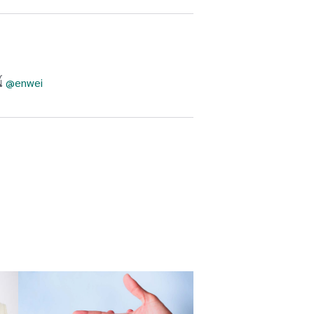
น์
@enwei