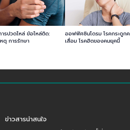
ารปวดไหล่ ข้อไหล่ติด:
ออฟฟิศซินโดรม โรคกระดูก
หตุ การรักษา
เสื่อม โรคฮิตของคนยุคนี้
ข่าวสารน่าสนใจ