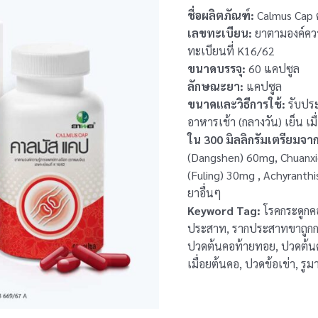
ชื่อผลิตภัณฑ์:
Calmus Cap 
เลขทะเบียน:
ยาตามองค์ควา
ทะเบียนที่ K16/62
ขนาดบรรจุ:
60 แคปซูล
ลักษณะยา:
แคปซูล
ขนาดและวิธีการใช้:
รับประ
อาหารเช้า (กลางวัน) เย็น เมื
ใน 300 มิลลิกรัมเตรียมจ
(Dangshen) 60mg, Chuanxi
(Fuling) 30mg , Achyranthi
ยาอื่นๆ
Keyword Tag:
โรคกระดูกคอ
ประสาท, รากประสาทขาถูกกดทั
ปวดต้นคอท้ายทอย, ปวดต้นคอ
เมื่อยต้นคอ, ปวดข้อเข่า, รูม