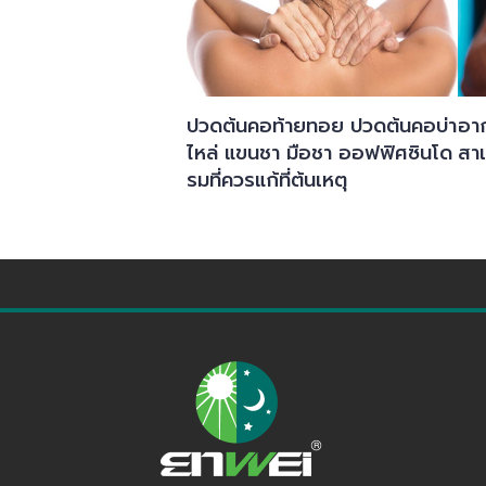
ปวดต้นคอท้ายทอย ปวดต้นคอบ่า
อาก
ไหล่ แขนชา มือชา ออฟฟิศซินโด
สาเ
รมที่ควรแก้ที่ต้นเหตุ