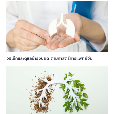
วิธีเช็กและดูแลบำรุงปอด ตามศาสตร์การแพทย์จีน