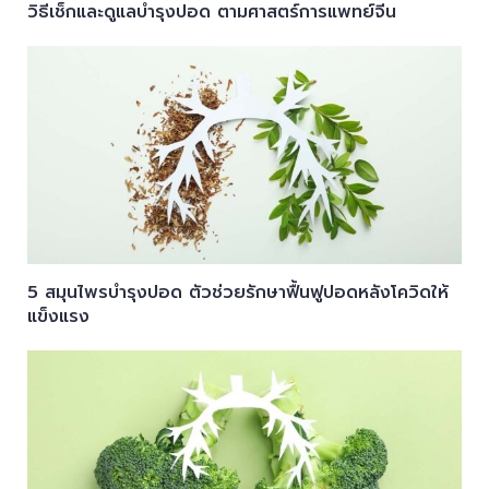
วิธีเช็กและดูแลบำรุงปอด ตามศาสตร์การแพทย์จีน
5 สมุนไพรบำรุงปอด ตัวช่วยรักษาฟื้นฟูปอดหลังโควิดให้
แข็งแรง