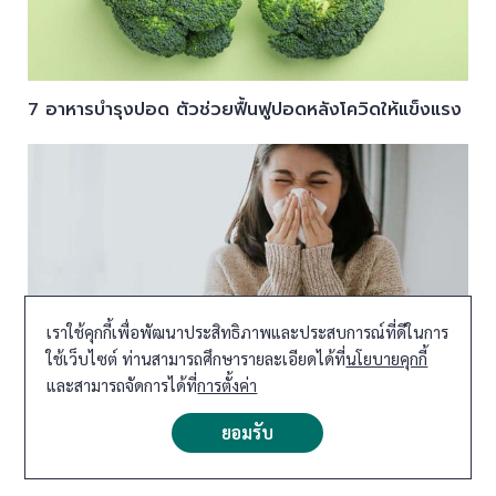
7 อาหารบำรุงปอด ตัวช่วยฟื้นฟูปอดหลังโควิดให้แข็งแรง
เราใช้คุกกี้เพื่อพัฒนาประสิทธิภาพและประสบการณ์ที่ดีในการ
ใช้เว็บไซต์ ท่านสามารถศึกษารายละเอียดได้ที่
นโยบายคุกกี้
และสามารถจัดการได้ที่
การตั้งค่า
ไซนัสอักเสบเกิดจากสาเหตุใด การแพทย์แบบจีนช่วยได้
อย่างไร
ยอมรับ