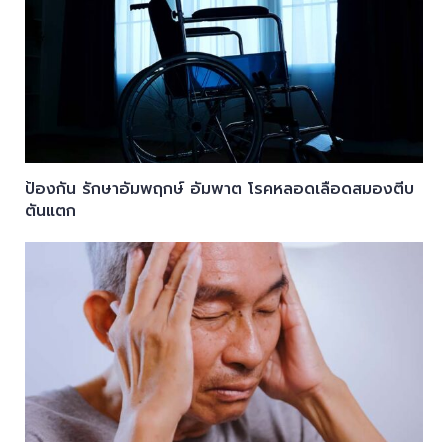
ป้องกัน รักษาอัมพฤกษ์ อัมพาต โรคหลอดเลือดสมองตีบ
ตันแตก