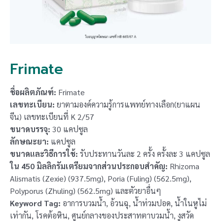
Frimate
ชื่อผลิตภัณฑ์:
Frimate
เลขทะเบียน:
ยาตามองค์ความรู้การแพทย์ทางเลือก(ยาแผน
จีน) เลขทะเบียนที่ K 2/57
ขนาดบรรจุ:
30 แคปซูล
ลักษณะยา:
แคปซูล
ขนาดและวิธีการใช้:
รับประทานวันละ 2 ครั้ง ครั้งละ 3 แคปซูล
ใน 450 มิลลิกรัมเตรียมจากส่วนประกอบสำคัญ:
Rhizoma
Alismatis (Zexie) (937.5mg), Poria (Fuling) (562.5mg),
Polyporus (Zhuling) (562.5mg) และตัวยาอื่นๆ
Keyword Tag:
อาการบวมน้ำ, อ้วนฉุ, น้ำท่วมปอด, น้ำในหูไม่
เท่ากัน, โรคต้อหิน, ศูนย์กลางของประสาทตาบวมน้ำ, งูสวัด