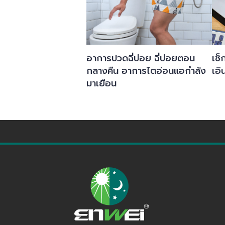
อาการปวดฉี่บ่อย ฉี่บ่อยตอน
เช
กลางคืน อาการไตอ่อนแอกำลัง
เอิ
มาเยือน