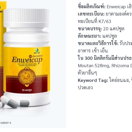
ชื่อผลิตภัณฑ์:
Enweicap เอ
เลขทะเบียน:
ยาตามองค์ควา
ทะเบียนที่ K7/63
ขนาดบรรจุ:
20 แคปซูล
ลักษณะยา:
แคปซูล
ขนาดและวิธีการใช้:
รับประ
อาหาร เช้า เย็น
ใน 300 มิลลิกรัมมีส่วนปร
Moutan 528mg, Rhizoma D
ตัวยาอื่นๆ
Keyword Tag:
ไตอ่อนแอ, 
ปวดเอว