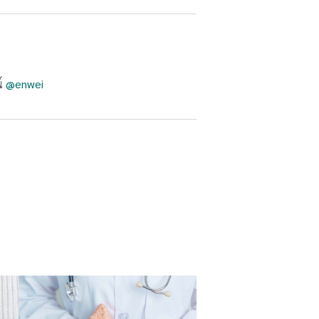
น์
@enwei