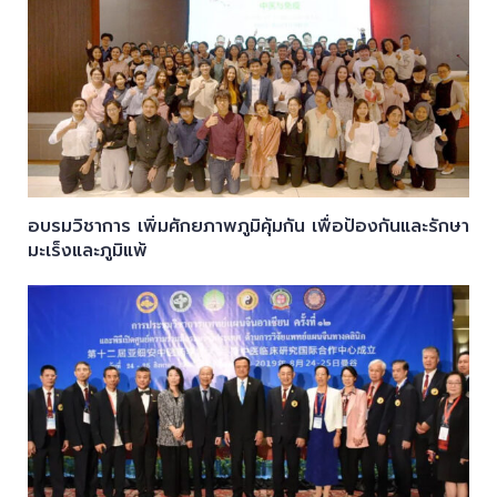
อบรมวิชาการ เพิ่มศักยภาพภูมิคุ้มกัน เพื่อป้องกันและรักษา
มะเร็งและภูมิแพ้