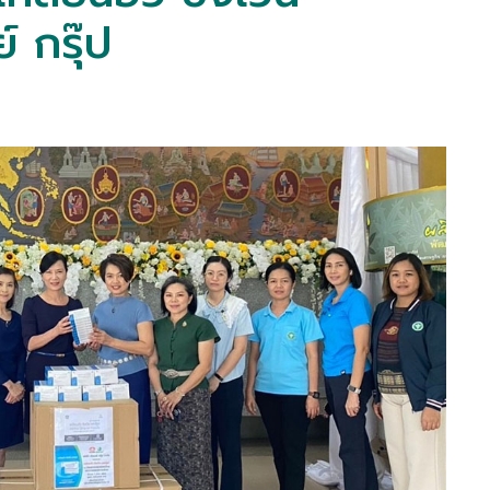
 กรุ๊ป